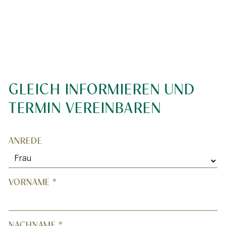
GLEICH INFORMIEREN UND
TERMIN VEREINBAREN
*
ANREDE
"
" indicates required fields
VORNAME
*
NACHNAME
*