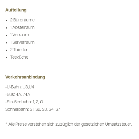
Aufteilung
2 Büroräume
1 Abstellraum
1 Vorraum
1 Serverraum
2 Toiletten
Teeküche
Verkehrsanbindung
-U-Bahn: U3,U4
-Bus: 4A, 74A
-Straßenbahn: 1, 2, O
Schnellbahn: S1, S2, S3, S4, S7
* Alle Preise verstehen sich zuzüglich der gesetzlichen Umsatzsteuer.