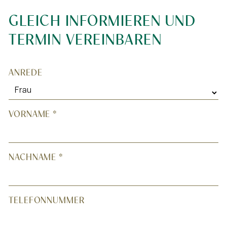
GLEICH INFORMIEREN UND
TERMIN VEREINBAREN
*
ANREDE
"
" indicates required fields
VORNAME
*
NACHNAME
*
TELEFONNUMMER