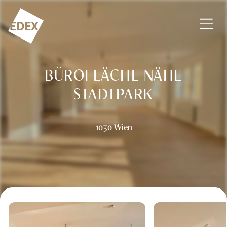
Zum Inhalt springen
EDEX Immobilien GmbH – Vermittlung – Bewertung – Beratu
BÜROFLÄCHE NÄHE
STADTPARK
1030 Wien