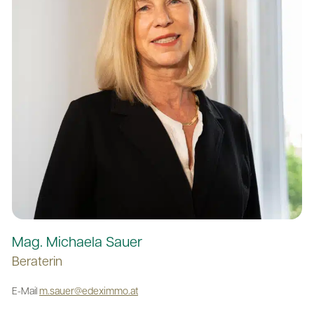
Mag. Michaela Sauer
Beraterin
E-Mail
m.sauer@edeximmo.at