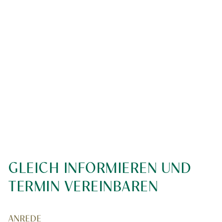
GLEICH INFORMIEREN UND
TERMIN VEREINBAREN
*
ANREDE
"
" indicates required fields