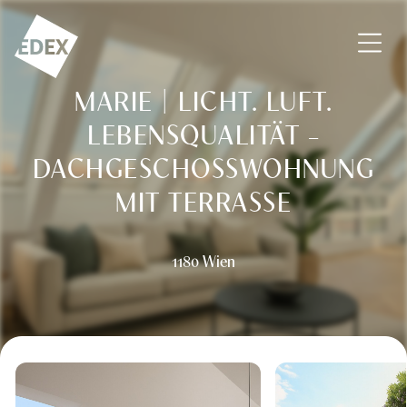
Zum Inhalt springen
EDEX Immobilien GmbH – Vermittlung – Bewertung – Beratu
MARIE | LICHT. LUFT.
LEBENSQUALITÄT –
DACHGESCHOSSWOHNUNG M
IT TERRASSE
1180 Wien