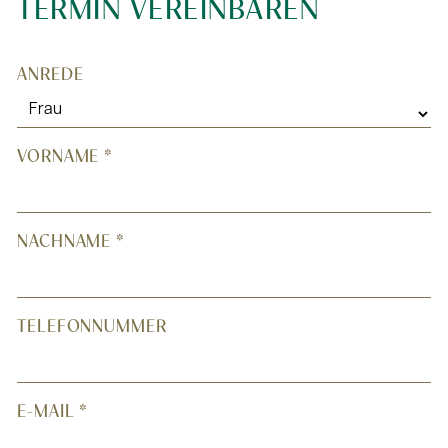
TERMIN VEREINBAREN
*
ANREDE
"
" indicates required fields
VORNAME
*
NACHNAME
*
TELEFONNUMMER
E-MAIL
*