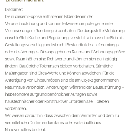
zu dieser Fläche an.
Disclamer:
Die in diesem Exposé enthaltenen Bilder dienen der
Veranschaulichung und können teilweise computergenerierte
Visualisierungen (Renderings) beinhalten. Die dargestellte Möblierung,
einschließlich Küche und Begrünung, versteht sich ausschließlich als
Gestaltungsvorschlag und ist nicht Bestandteil des Lieferumfangs
oder des Vertrages. Die angegebenen Raum- und Wohnungsgrößen
sowie Raumhöhen sind Richtwerte und können sich geringfügig
ändern. Bauübliche Toleranzen bleiben vorbehalten. Sämtliche
Maßangaben sind Circa-Werte und können abweichen. Für die
Anfertigung von Einbaumöbeln sind die am Objekt genommenen
Naturmaße verbindlich. Änderungen während der Bauausführung –
insbesondere aufgrund behördlicher Auflagen sowie
haustechnischer oder konstruktiver Erfordernisse – bleiben
vorbehalten.
Wir weisen darauf hin, dass zwischen dem Vermittler und dem zu
vermittelnden Dritten ein familiäres oder wirtschaftliches
Naheverhältnis besteht.