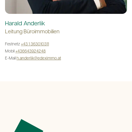
Harald Anderlik
Leitung Büroimmobilien
Festnetz
+43 1 363010311
Mobil
+436643924248
E-Mail
h.anderlik@edeximmo.at