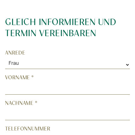
GLEICH INFORMIEREN UND
TERMIN VEREINBAREN
*
ANREDE
"
" indicates required fields
VORNAME
*
NACHNAME
*
TELEFONNUMMER