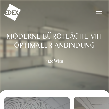
Zum Inhalt springen
EDEX Immobilien GmbH – Vermittlung – Bewertung – Beratu
MODERNE BÜROFLÄCHE MIT
OPTIMALER ANBINDUNG
1120 Wien