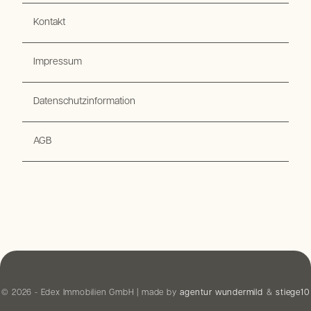
Kontakt
Impressum
Datenschutzinformation
AGB
© 2026 - Edex Immobilien GmbH | made by
agentur wundermild
&
stiege10