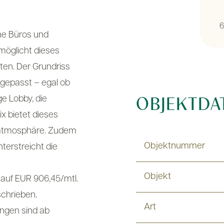
6
ne Büros und
rmöglicht dieses
en. Der Grundriss
gepasst – egal ob
e Lobby, die
OBJEKTDA
x bietet dieses
satmosphäre. Zudem
Objektnummer
terstreicht die
Objekt
 auf EUR 906,45/mtl.
schrieben.
Art
ungen sind ab