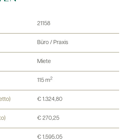
21158
Büro / Praxis
Miete
2
115 m
etto)
€ 1.324,80
to)
€ 270,25
€ 1.595,05