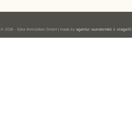
© 2026 - Edex Immobilien GmbH | made by
agentur wundermild
&
stiege10