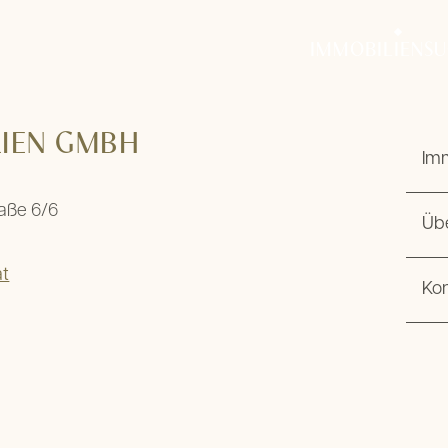
tung
IMMOBILIENS
LIEN GMBH
Im
raße 6/6
Üb
at
Ko
m