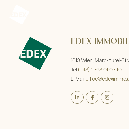
Zum Inhalt springen
EDEX Immobilien GmbH – Vermittlung – Bewertung – Bera
EDEX IMMOBI
1010 Wien, Marc-Aurel-St
Tel
(+43) 1 363 01 03 10
E-Mail
office@edeximmo.
LinkedIn
Facebook
Instagra