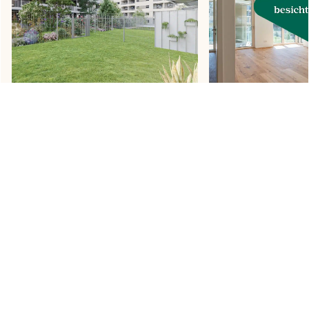
ERSTBEZUG | Traumhafte 3-Zimmer
URBAN DAHEIM | Ga
Gartenwohnung
großzügiger Terrasse
Hilde-Güden-Promenade Wien 1030
Otto-Preminger-Straß
1030
€ 665.000,00
€ 592.000,00
MEHR ANSEHEN