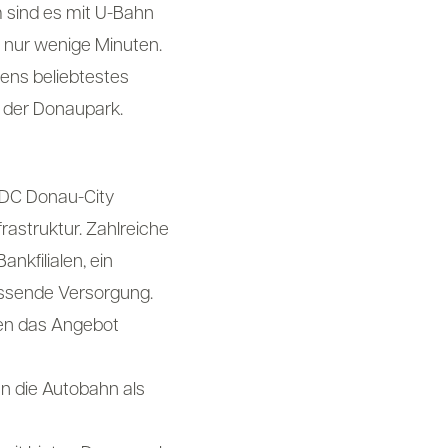
m sind es mit U-Bahn
d nur wenige Minuten.
ens beliebtestes
d der Donaupark.
a DC Donau-City
frastruktur. Zahlreiche
nkfilialen, ein
assende Versorgung.
en das Angebot
n die Autobahn als