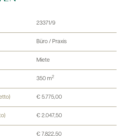
23371/9
Büro / Praxis
Miete
2
350 m
etto)
€ 5.775,00
to)
€ 2.047,50
€ 7.822,50