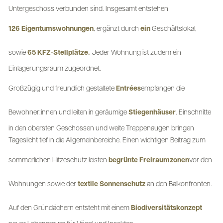
Untergeschoss verbunden sind. Insgesamt entstehen
126 Eigentumswohnungen
, ergänzt durch
ein
Geschäftslokal,
sowie
65 KFZ-Stellplätze.
Jeder Wohnung ist zudem ein
Einlagerungsraum zugeordnet.
Großzügig und freundlich gestaltete
Entrées
empfangen die
Bewohner:innen und leiten in geräumige
Stiegenhäuser
. Einschnitte
in den obersten Geschossen und weite Treppenaugen bringen
Tageslicht tief in die Allgemeinbereiche. Einen wichtigen Beitrag zum
sommerlichen Hitzeschutz leisten
begrünte Freiraumzonen
vor den
Wohnungen sowie der
textile Sonnenschutz
an den Balkonfronten.
Auf den Gründächern entsteht mit einem
Biodiversitätskonzept