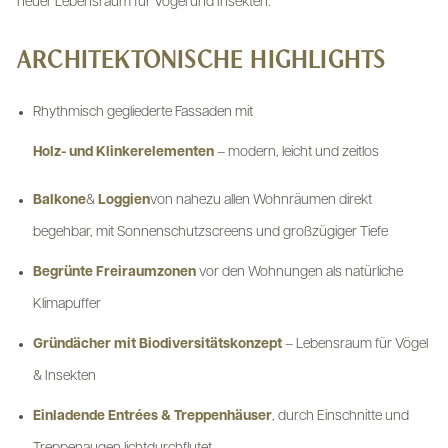
neuer Lebensraum für Vögel und Insekten.
ARCHITEKTONISCHE HIGHLIGHTS
Rhythmisch gegliederte Fassaden mit
Holz- und Klinkerelementen
– modern, leicht und zeitlos
Balkone
&
Loggien
von nahezu allen Wohnräumen direkt
begehbar, mit Sonnenschutzscreens und großzügiger Tiefe
Begrünte Freiraumzonen
vor den Wohnungen als natürliche
Klimapuffer
Gründächer mit Biodiversitätskonzept
– Lebensraum für Vögel
& Insekten
Einladende Entrées & Treppenhäuser
, durch Einschnitte und