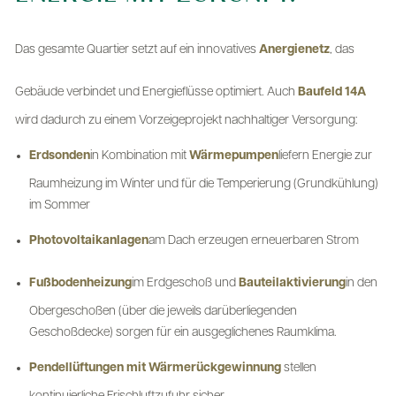
Das gesamte Quartier setzt auf ein innovatives
Anergienetz
, das
Gebäude verbindet und Energieflüsse optimiert. Auch
Baufeld 14A
wird dadurch zu einem Vorzeigeprojekt nachhaltiger Versorgung:
Erdsonden
in Kombination mit
Wärmepumpen
liefern Energie zur
Raumheizung im Winter und für die Temperierung (Grundkühlung)
im Sommer
Photovoltaikanlagen
am Dach erzeugen erneuerbaren Strom
Fußbodenheizung
im Erdgeschoß und
Bauteilaktivierung
in den
Obergeschoßen (über die jeweils darüberliegenden
Geschoßdecke) sorgen für ein ausgeglichenes Raumklima.
Pendellüftungen mit Wärmerückgewinnung
stellen