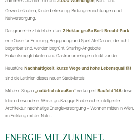
autofreies Quartier mit rund
2.000 Wohnungen
, Büro- und
Gewerbeflächen, Kinderbetreuung, Bildungseinrichtungen und
Nahversorgung.
Das grüne Herz bildet der über
2 Hektar große Bert-Brecht-Park
–
eine Oase für Erholung, Begegnung und Spiel. Alle Dächer, die nicht
begehbar sind, werden begrünt. Sharing-Angebote,
Einkaufsmöglichkeiten und Gastronomie liegen direkt vor der
Haustüre.
Nachhaltigkeit, kurze Wege und hohe Lebensqualität
sind die Leitlinien dieses neuen Stadtviertels.
Mit dem Slogan
„natürlich draußen“
verkörpert
Baufeld 14A
diese
Idee in besonderer Weise: großzügige Freibereiche, intelligente
Architektur, nachhaltige Energieversorgung – Wohnen mitten in Wien,
im Einklang mit der Natur.
ENERGIE MIT ZUKUNFT.