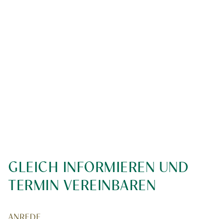
GLEICH INFORMIEREN UND
TERMIN VEREINBAREN
*
ANREDE
"
" indicates required fields