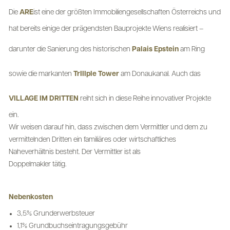
Die
ARE
ist eine der größten Immobiliengesellschaften Österreichs und
hat bereits einige der prägendsten Bauprojekte Wiens realisiert –
darunter die Sanierung des historischen
Palais Epstein
am Ring
sowie die markanten
TrIIIple Tower
am Donaukanal. Auch das
VILLAGE IM DRITTEN
reiht sich in diese Reihe innovativer Projekte
ein.
Wir weisen darauf hin, dass zwischen dem Vermittler und dem zu
vermittelnden Dritten ein familiäres oder wirtschaftliches
Naheverhältnis besteht. Der Vermittler ist als
Doppelmakler tätig.
Nebenkosten
3,5% Grunderwerbsteuer
1,1% Grundbuchseintragungsgebühr