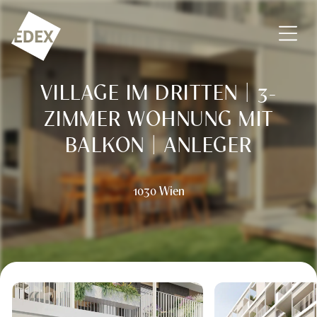
Zum Inhalt springen
EDEX Immobilien GmbH – Vermittlung – Bewertung – Beratu
VILLAGE IM DRITTEN | 3-
ZIMMER WOHNUNG MIT
BALKON | ANLEGER
1030 Wien