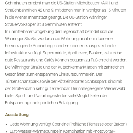
Gehminuten erreicht man die U6-Station Michelbeuern/AKH und
Straßenbahnlinien 42 und 9, mit denen man in weniger als 15 Minuten
in die Wiener Innenstadt gelangt. Die U6-Station Währinger
Straße/Volksoper ist 8 Gehminuten entfernt.
In unmittelbarer Umgebung der Liegenschaft befindet sich die
Währinger Straße, wodurch die Wohnung nicht nur über eine
hervorragende Anbindung, sondern über eine ausgezeichnete
Infrastruktur verfügt. Supermärkte, Apotheken, Banken, zahlreiche
gute Restaurants und Cafés können bequem zu Fuß erreicht werden.
Die Währinger Straße und der Kutschkermarkt laden mit zahlreichen
Geschäften zum entspannten Einkaufsbummel ein. Der
Türkenschanzpark sowie der Pötzleinsdorfer Schlosspark sind mit
der Straßenbahn sehr gut erreichbar. Der nahegelegene Wienerwald
bietet Sport- und Naturbegeisterten viele Möglichkeiten der
Entspannung und sportlichen Betätigung.
Ausstattung
Jede Wohnung verfügt über eine Freifläche (Terrasse oder Balkon)
Luft-Wasser-Wärmepumpe in Kombination mit Photovoltaik-