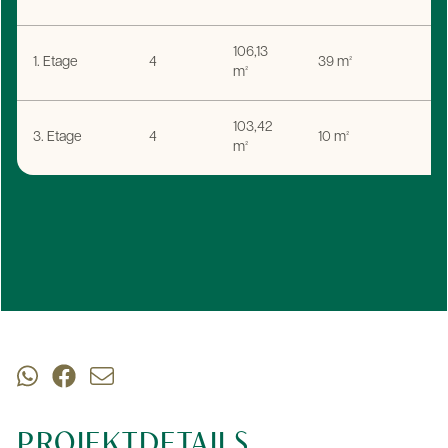
106,13
1. Etage
4
39 m²
m²
103,42
3. Etage
4
10 m²
m²
PROJEKTDETAILS