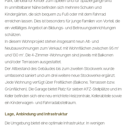
Park, die ideal für Kinder zum Spielen und für Spaziergänge sind.
In unmittelbarer Nähe befinden sich mehrere Schulen und
Kindergärten, die sich bequem zu Fuß oder mit dem Fahrrad
erreichen lassen. Dies ist besonders für junge Familien von Vorteil, die
ein vielfältiges Angebot an Bildungs- und Betreuungseinrichtungen
schätzen.
In diesem Wohnprojekt stehen insgesamt neun Alt- und
Neubauwohnungen zum Verkauf, mit Wohnflächen zwischen 95 m²
und 130 m². Die 4-Zimmer-Wohnungen sind jeweils mit Balkonen
und/oder Terrassen ausgestattet.
Der Altbestand des Gebäudes bis zum zweiten Stockwerk wurde
umfassend saniert und um drei weitere neue Stockwerke ergänzt.
Jede Wohnung verfügt über Freiflächen (Balkone, Terrassen bzw.
Grünflächen). Die Garage bietet Platz für sieben KFZ-Stellplätze und im
Keller befinden sich eine neu errichtete Heizzentrale, Kellerabteile sowie
ein Kinderwagen- und Fahrradabstellraum.
Lage, Anbindung und Infrastruktur
Die Umgebung bietet eine optimale Infrastruktur. In wenigen