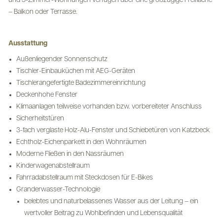
und 3-Zimmer-Wohnungen verfügen über eine großzügige Freifläche
– Balkon oder Terrasse.
Ausstattung
Außenliegender Sonnenschutz
Tischler-Einbauküchen mit AEG-Geräten
Tischlerangefertigte Badezimmereinrichtung
Deckenhohe Fenster
Klimaanlagen teilweise vorhanden bzw. vorbereiteter Anschluss
Sicherheitstüren
3-fach verglaste Holz-Alu-Fenster und Schiebetüren von Katzbeck
Echtholz-Eichenparkett in den Wohnräumen
Moderne Fließen in den Nassräumen
Kinderwagenabstellraum
Fahrradabstellraum mit Steckdosen für E-Bikes
Granderwasser-Technologie
belebtes und naturbelassenes Wasser aus der Leitung – ein
wertvoller Beitrag zu Wohlbefinden und Lebensqualität