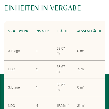
EINHEITEN IN VERGABE
STOCKWERK
ZIMMER
FLÄCHE
AUSSENFLÄCHE
32,57
3. Etage
1
0 m²
m²
58,67
1. DG
2
15 m²
m²
32,57
3. Etage
1
0 m²
m²
1. DG
4
117,26 m²
31 m²