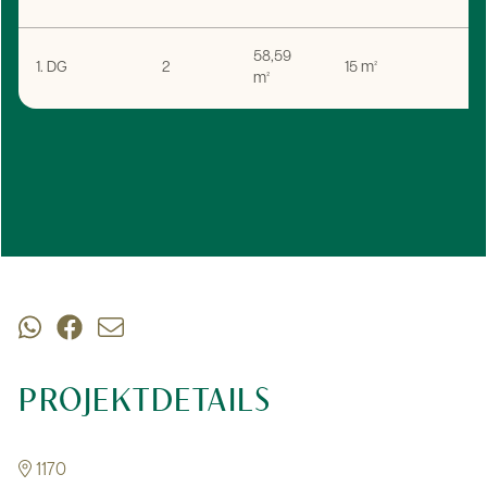
58,59
1. DG
2
15 m²
m²
PROJEKTDETAILS
1170