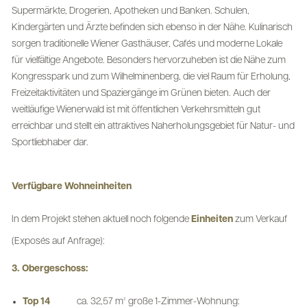
Supermärkte, Drogerien, Apotheken und Banken. Schulen,
Kindergärten und Ärzte befinden sich ebenso in der Nähe. Kulinarisch
sorgen traditionelle Wiener Gasthäuser, Cafés und moderne Lokale
für vielfältige Angebote. Besonders hervorzuheben ist die Nähe zum
Kongresspark und zum Wilhelminenberg, die viel Raum für Erholung,
Freizeitaktivitäten und Spaziergänge im Grünen bieten. Auch der
weitläufige Wienerwald ist mit öffentlichen Verkehrsmitteln gut
erreichbar und stellt ein attraktives Naherholungsgebiet für Natur- und
Sportliebhaber dar.
Verfügbare Wohneinheiten
In dem Projekt stehen aktuell noch folgende
Einheiten
zum Verkauf
(Exposés auf Anfrage):
3. Obergeschoss:
Top 14
ca. 32,57 m² große 1-Zimmer-Wohnung: